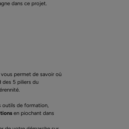
ne dans ce projet.
il vous permet de savoir où
 des 5 piliers du
érennité.
 outils de formation,
ctions
en piochant dans
mer de votre démarche sur