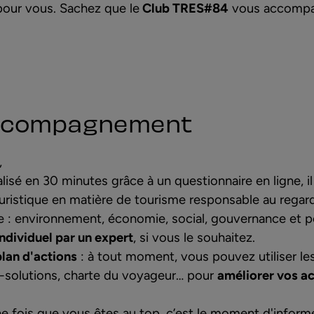
pour vous. Sachez que le
Club TRES#84
vous accompag
ccompagnement
,
alisé en 30 minutes grâce à un questionnaire en ligne, 
ouristique en matière de tourisme responsable au regard
 : environnement, économie, social, gouvernance et p
ividuel par un expert
, si vous le souhaitez.
plan d'actions
: à tout moment, vous pouvez utiliser les
-solutions, charte du voyageur… pour
améliorer vos a
ne fois que vous êtes au top, c’est le moment d'infor