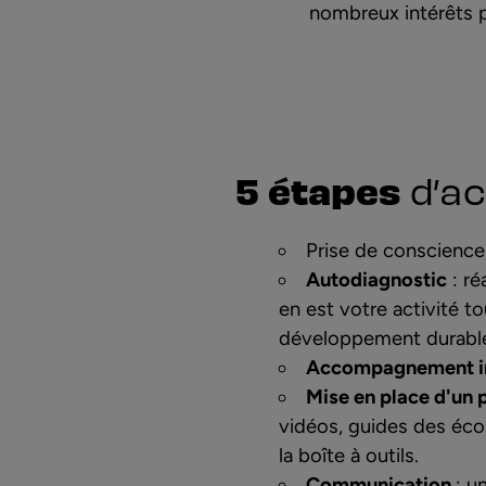
nombreux intérêts 
5 étapes
d’a
Prise de conscience
Autodiagnostic
: ré
en est votre activité t
développement durable
Accompagnement ind
Mise en place d'un 
vidéos, guides des éco
la
boîte à outils
.
Communication
: u