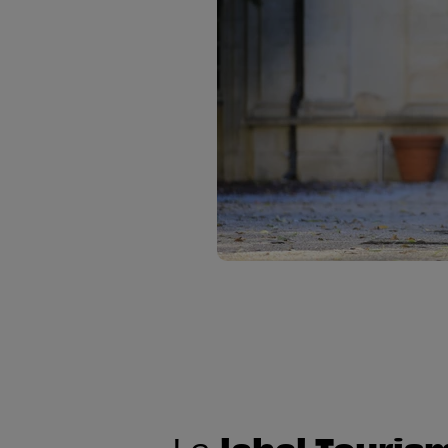
label Touris
Le