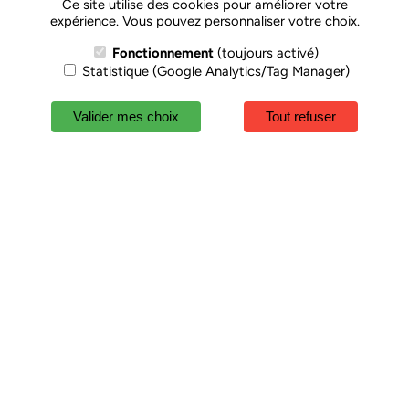
Ce site utilise des cookies pour améliorer votre
témoins du génie
expérience. Vous pouvez personnaliser votre choix.
industriel (comme
Fonctionnement
(toujours activé)
la centrale
Statistique (Google Analytics/Tag Manager)
hydroélectrique
Jacques Blondel
Valider mes choix
Tout refuser
de la Compagnie
Nationale du
Rhône).
Quelle que soit
leur histoire, tous
proposent un
circuit de
découverte pour
une expérience
immersive qui
vaut le détour.