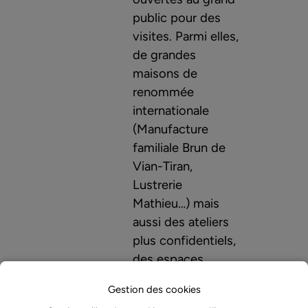
public pour des
visites. Parmi elles,
de grandes
maisons de
renommée
internationale
(Manufacture
familiale Brun de
Vian-Tiran,
Lustrerie
Mathieu…) mais
aussi des ateliers
plus confidentiels,
des espaces
muséaux et des
Gestion des cookies
infrastructures,