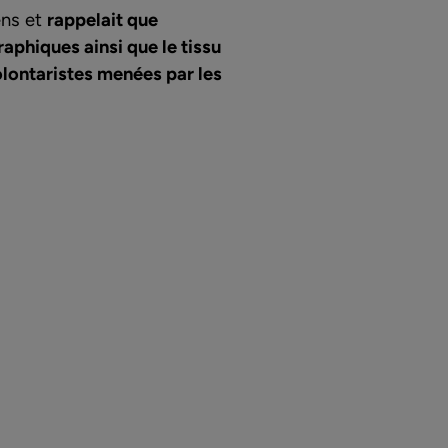
ens et
rappelait que
raphiques ainsi que le tissu
olontaristes menées par les