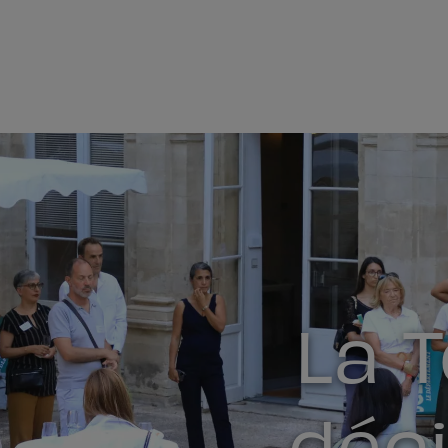
La 
déci