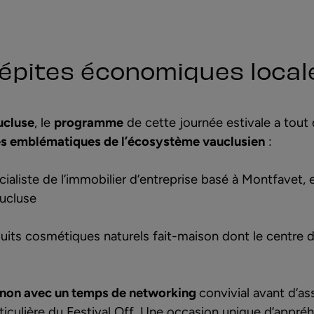
pépites économiques local
ucluse
, le
programme
de cette journée estivale a tout
es emblématiques de l’écosystème vauclusien
:
écialiste de l’immobilier d’entreprise basé à Montfavet
ucluse
duits cosmétiques naturels fait-maison dont le centre de
gnon avec un temps de networking
convivial avant d’as
ticulière du Festival Off. Une occasion unique d’appré