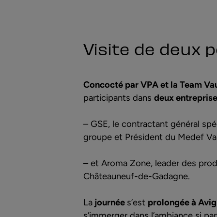
Visite de deux 
Concocté par VPA et la Team Va
participants dans
deux entrepris
–
GSE
, le contractant général sp
groupe et Président du Medef Va
– et
Aroma Zone
, leader des pro
Châteauneuf-de-Gadagne.
La
journée
s’est
prolongée à Avi
s’immerger dans l’ambiance si par