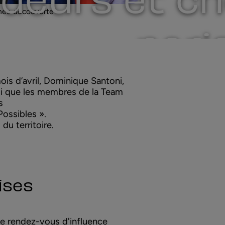
rnée découverte
pari
is d’avril, Dominique Santoni,
si que les membres de la Team
s
Possibles ».
u territoire.
ises
 ce rendez-vous d'influence