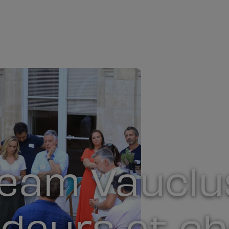
Team Vauclus
deurs et ch