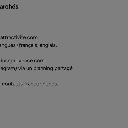
marchés
ttractivite.com
.
angues (français, anglais,
cluseprovence.com
.
stagram) via un planning partagé
es contacts francophones.