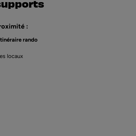
supports
roximité :
itinéraire rando
es locaux